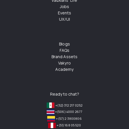
Vauxians' Life
Jobs
Events
UX/UI
Blogs
FAQs
Brand Assets
Vakyro
Academy
Ready to chat?
+(52) 312 217 0252
+(506) 4000 2677
+(57) 2 3800806
+(51) 168 05 520