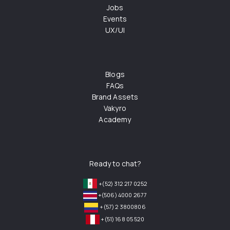
Jobs
Events
UX/UI
Blogs
FAQs
Brand Assets
Vakyro
Academy
Ready to chat?
+(52) 312 217 0252
+(506) 4000 2677
+(57) 2 3800806
+(51) 168 05 520