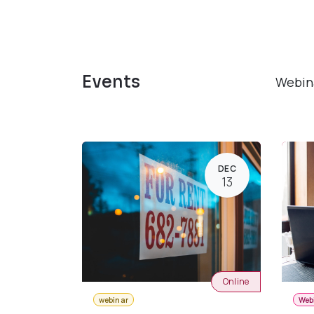
Events
Webin
DEC
13
Online
webinar
Web