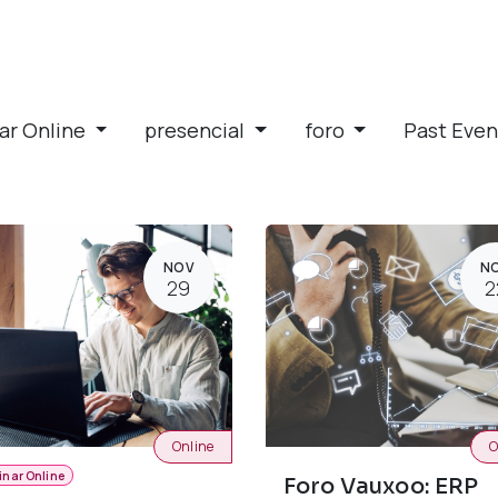
ar Online
presencial
foro
Past Eve
NOV
N
29
2
Online
O
inar Online
Foro Vauxoo: ERP