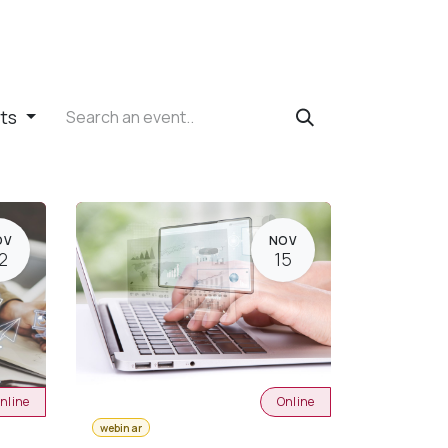
nts
OV
NOV
2
15
nline
Online
webinar