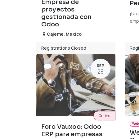
Empresa de
Pe
proyectos
¡Un 
gestionada con
emp
Odoo
Cajeme
,
Mexico
Registrations Closed
Regi
SEP
28
Online
Web
Foro Vauxoo: Odoo
We
ERP para empresas