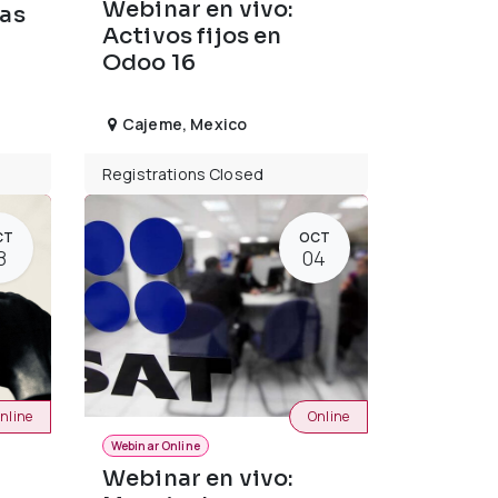
Webinar en vivo:
as
Activos fijos en
Odoo 16
Cajeme
,
Mexico
Registrations Closed
CT
OCT
8
04
nline
Online
Webinar Online
Webinar en vivo: