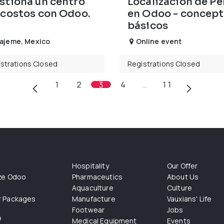
stiona un centro
Localización de Pe
 costos con Odoo.
en Odoo - concep
básicos
ajeme
,
Mexico
Online event
strations Closed
Registrations Closed
1
2
3
4
…
11
Hospitality
Our Offer
ize Odoo
Pharmaceutics
About Us
Aquaculture
Culture
r Packages
Manufacture
Vauxians' Life
Footwear
Jobs
o
Medical Equipment
Events