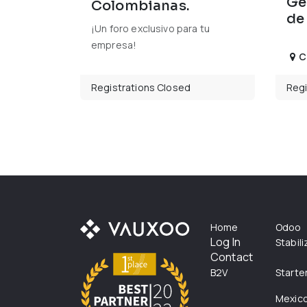
Ge
Colombianas.
de
¡Un foro exclusivo para tu
empresa!
C
Registrations Closed
Regi
Home
Odoo
Log In
Stabil
Contact
B2V
Starte
Mexic