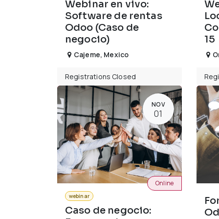
Webinar en vivo:
We
Software de rentas
Lo
Odoo (Caso de
Co
negocio)
15
Cajeme
,
Mexico
O
Registrations Closed
Regi
NOV
01
Online
webinar
Fo
Caso de negocio:
Od