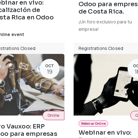
binar en vivo:
Odoo para empres
calización de
de Costa Rica.
sta Rica en Odoo
¡Un foro exclusivo para tu
empresa!
nline event
strations Closed
Registrations Closed
OCT
O
19
1
Online
O
Webinar Online
ro Vauxoo: ERP
Webinar en vivo:
oo para empresas