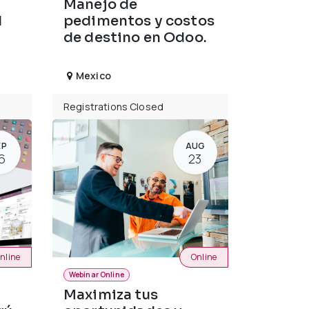
Manejo de
d
pedimentos y costos
de destino en Odoo.
Mexico
Registrations Closed
EP
AUG
6
23
nline
Online
Webinar Online
Maximiza tus