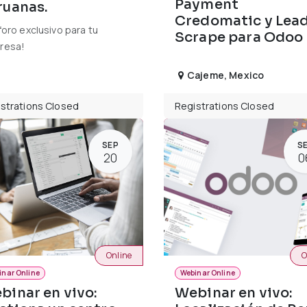
Payment
ruanas.
Credomatic y Lea
foro exclusivo para tu
Scrape para Odoo
resa!
Cajeme
,
Mexico
strations Closed
Registrations Closed
SEP
S
20
0
Online
O
inar Online
Webinar Online
binar en vivo:
Webinar en vivo: