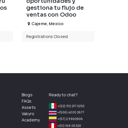
rú
oportunidades y
tos
gestiona tu flujo de
ventas con Odoo
Cajeme
,
Mexico
Registrations Closed
Blogs
Ready to chat?
FAQs
+(52) 312 217 0252
Assets
+(506) 4000 2677
Vakyro
+(57) 2 3800806
Academy
+(51) 168 05 520