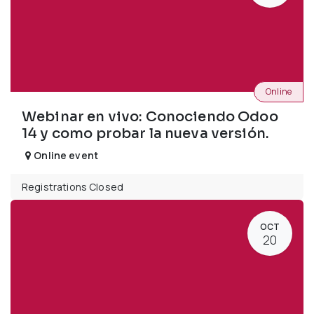
Online
Webinar en vivo: Conociendo Odoo
14 y como probar la nueva versión.
Online event
Registrations Closed
OCT
20