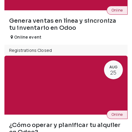
Online
Genera ventas en línea y sincroniza
tu inventario en Odoo
Online event
Registrations Closed
AUG
25
Online
¿Cómo operar y planificar tu alquiler