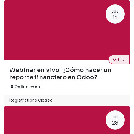
JUL
14
Online
Webinar en vivo: ¿Cómo hacer un
reporte financiero en Odoo?
Online event
Registrations Closed
JUL
28