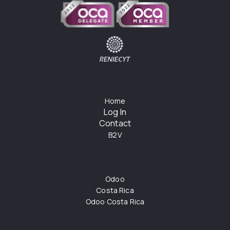
Home
Log In
Contact
B2V
Odoo
Costa Rica
Odoo Costa Rica