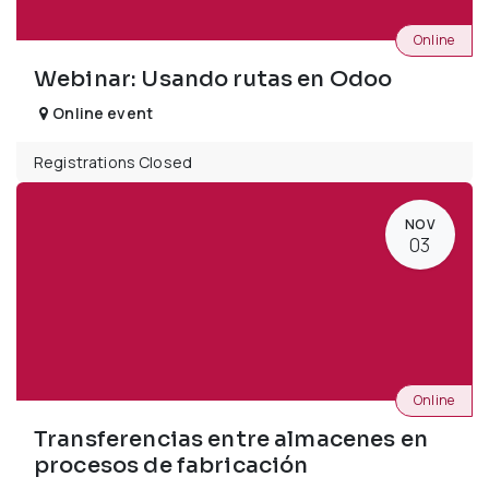
Online
Webinar: Usando rutas en Odoo
Online event
Registrations Closed
NOV
03
Online
Transferencias entre almacenes en
procesos de fabricación