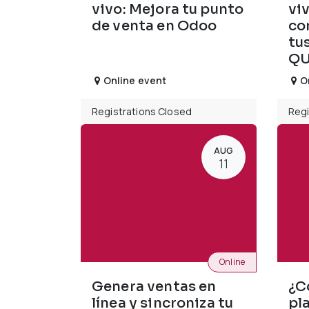
vivo: Mejora tu punto
viv
de venta en Odoo
co
tu
QU
Online event
O
Registrations Closed
Regi
AUG
11
Online
Genera ventas en
¿C
línea y sincroniza tu
pla