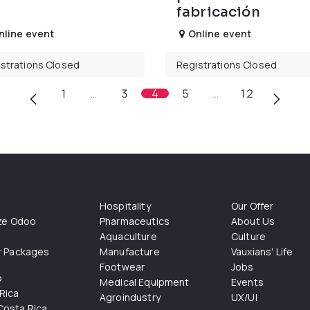
fabricación
nline event
Online event
strations Closed
Registrations Closed
1
…
3
4
5
…
12
Hospitality
Our Offer
ize Odoo
Pharmaceutics
About Us
Aquaculture
Culture
r Packages
Manufacture
Vauxians' Life
Footwear
Jobs
o
Medical Equipment
Events
Rica
Agroindustry
UX/UI
osta Rica