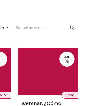
nts
UL
JUL
4
28
nline
Online
webinar: ¿Cómo