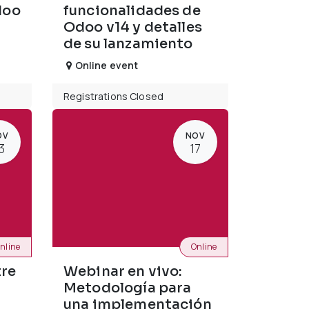
doo
funcionalidades de
Odoo v14 y detalles
de su lanzamiento
Online event
Registrations Closed
OV
NOV
3
17
nline
Online
tre
Webinar en vivo:
Metodología para
una implementación