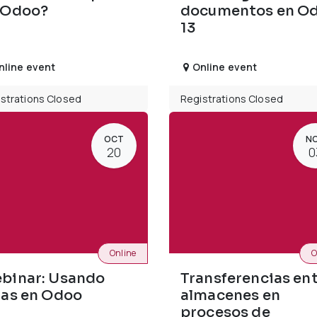
 Odoo?
documentos en O
13
nline event
Online event
strations Closed
Registrations Closed
OCT
N
20
0
Online
O
binar: Usando
Transferencias en
tas en Odoo
almacenes en
procesos de