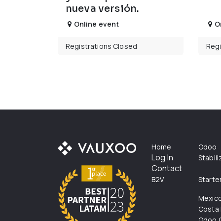
nueva versión.
Online event
O
Registrations Closed
Regi
Home
Odoo
Log In
Stabil
Contact
B2V
Starte
Mexic
Costa 
Odoo C