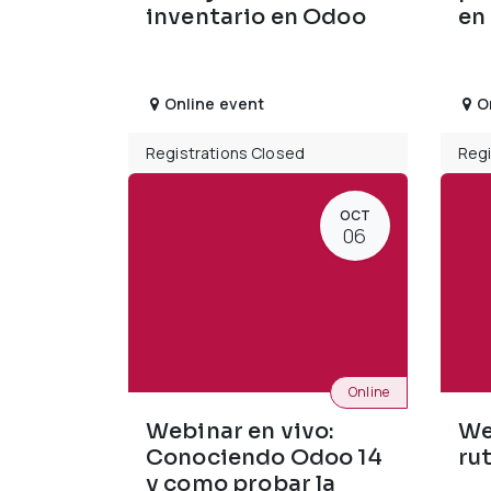
inventario en Odoo
en
Online event
O
Registrations Closed
Regi
OCT
06
Online
Webinar en vivo:
We
Conociendo Odoo 14
ru
y como probar la