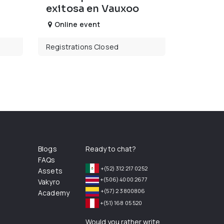
exitosa en Vauxoo
Online event
Registrations Closed
Blogs
Ready to chat?
FAQs
+(52) 312 217 0252
Assets
+(506) 4000 2677
Vakyro
+(57) 2 3800806
Academy
+(51) 168 05 520
Would you rather write