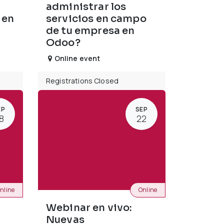
administrar los
 en
servicios en campo
de tu empresa en
Odoo?
Online event
Registrations Closed
EP
SEP
8
22
nline
Online
Webinar en vivo:
Nuevas