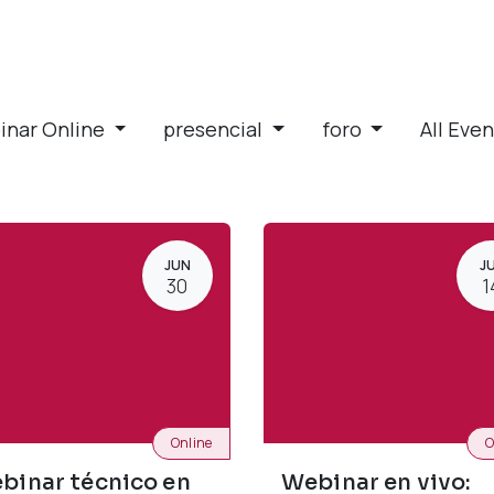
inar Online
presencial
foro
All Eve
JUN
J
30
1
Online
O
binar técnico en
Webinar en vivo: