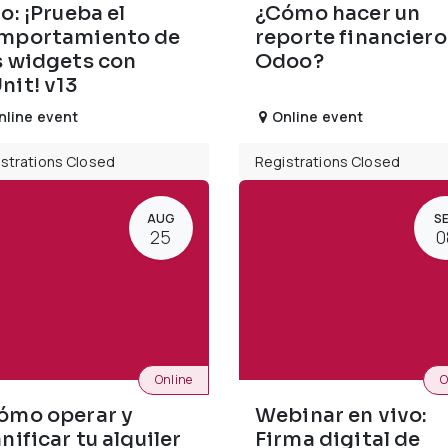
o: ¡Prueba el
¿Cómo hacer un
mportamiento de
reporte financiero
s widgets con
Odoo?
nit! v13
nline event
Online event
strations Closed
Registrations Closed
AUG
S
25
0
Online
O
ómo operar y
Webinar en vivo:
nificar tu alquiler
Firma digital de