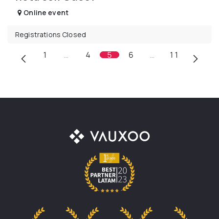
Online event
Registrations Closed
1
…
4
5
6
…
11