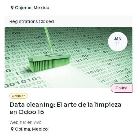
Cajeme
,
Mexico
Registrations Closed
JAN
11
Online
webinar
Data cleaning: El arte de la limpieza
en Odoo 15
Webinar en vivo
Colima
,
Mexico