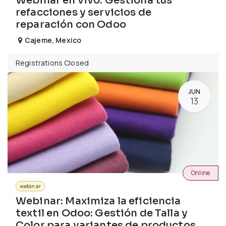
Webinar en vivo: Gestiona tus
refacciones y servicios de
reparación con Odoo
Cajeme
,
Mexico
Registrations Closed
JUN
13
Online
webinar
Webinar: Maximiza la eficiencia
textil en Odoo: Gestión de Talla y
Color para variantes de productos