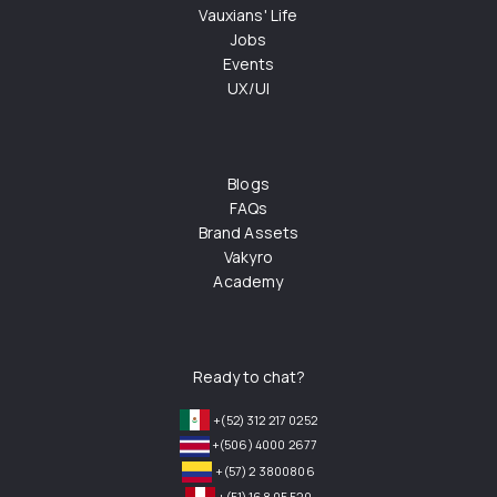
Vauxians' Life
Jobs
Events
UX/UI
Blogs
FAQs
Brand Assets
Vakyro
Academy
Ready to chat?
+(52) 312 217 0252
+(506) 4000 2677
+(57) 2 3800806
+(51) 168 05 520