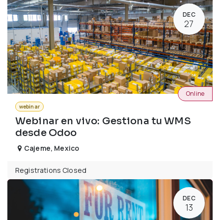
DEC
27
Online
webinar
Webinar en vivo: Gestiona tu WMS
desde Odoo
Cajeme
,
Mexico
Registrations Closed
DEC
13