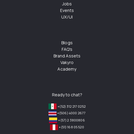
Jobs
Events
UX/UI
Blogs
FAQ's
Brand Assets
Vakyro
Academy
Ready to chat?
+(52) 312 217 0252
+(506) 4000 2677
+(57) 2 3800806
+(51) 168 05 520