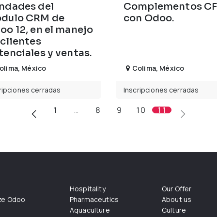
ndades del
Complementos CF
dulo CRM de
con Odoo.
oo 12, en el manejo
 clientes
tenciales y ventas.
olima
,
México
Colima
,
México
ripciones cerradas
Inscripciones cerradas
1
…
8
9
10
11
Hospitality
Our Offer
ize Odoo
Pharmaceutics
About us
Aquaculture
Culture