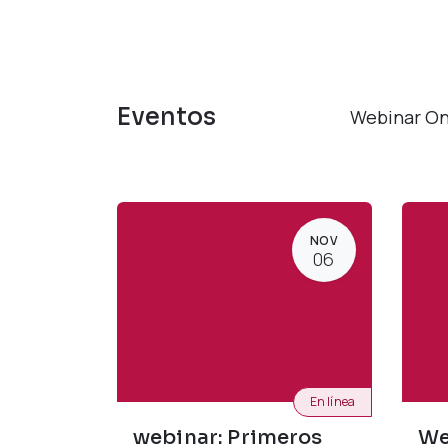
Eventos
Webinar On
NOV
06
En línea
webinar: Primeros
We