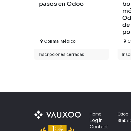
pasos en Odoo
bo
mó
Od
de
po
Colima
,
México
C
Inscripciones cerradas
Insc
Home
Odoo
Log in
Stabil
Contact