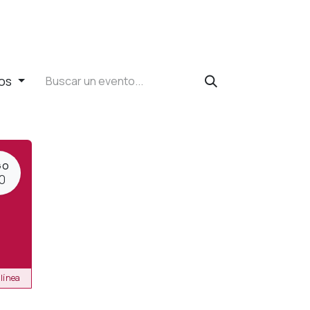
dos
GO
0
 línea