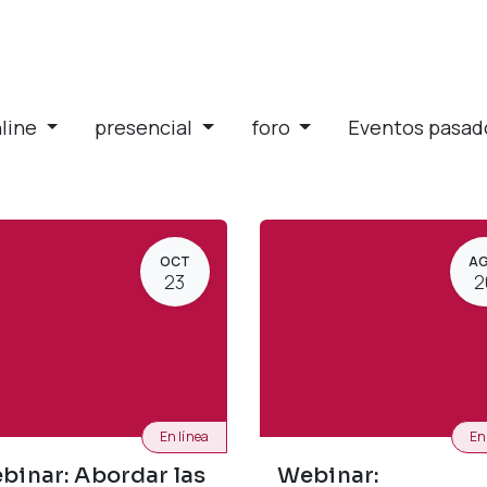
line
presencial
foro
Eventos pasa
OCT
A
23
2
En línea
En
binar: Abordar las
Webinar: