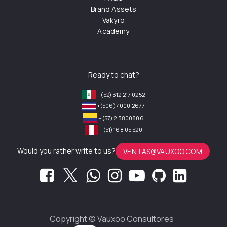
Brand Assets
Vakyro
Academy
Ready to chat?
+(52) 312 217 0252
+(506) 4000 2677
+(57) 2 3800806
+(51) 168 05 520
Would you rather write to us?
VENTAS@VAUXOO.COM
Copyright ©
Vauxoo Consultores