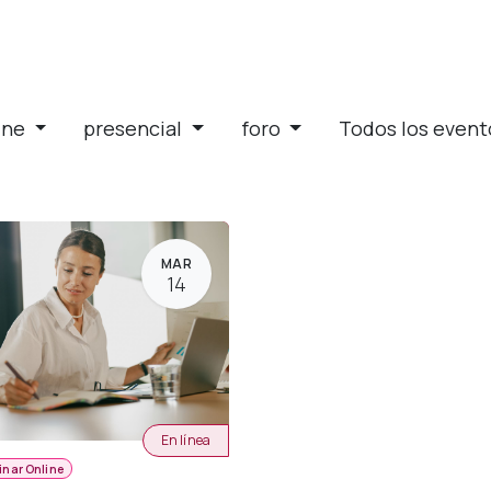
ine
presencial
foro
Todos los even
MAR
14
En línea
inar Online