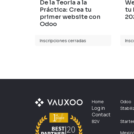
De la Teoría a la
We
Práctica: Crea tu
tu
primer website con
20
Odoo
Inscripciones cerradas
Insc
Home
Odoo
Log in
Stabil
Contact
B2V
Starte
Mexic