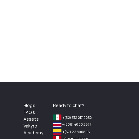
Blogs
Ready to chat?
FAQ's
+(52) 312 217 0252
Assets
+(506) 4000 2677
Vakyro
+(57) 2 3800806
Academy
+(51) 168 05 520