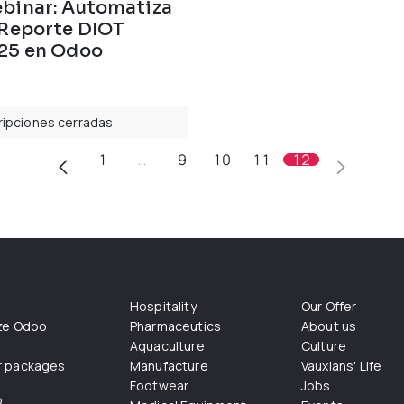
binar: Automatiza
 Reporte DIOT
25 en Odoo
ripciones cerradas
1
…
9
10
11
12
Hospitality
Our Offer
ize Odoo
Pharmaceutics
About us
Aquaculture
Culture
r packages
Manufacture
Vauxians' Life
Footwear
Jobs
o