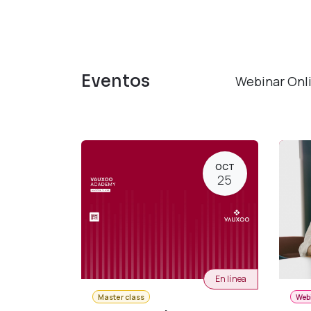
Eventos
Webinar Onl
OCT
25
En línea
Master class
Web