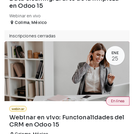
en Odoo 15
Webinar en vivo
Colima
,
México
Inscripciones cerradas
ENE
25
En línea
webinar
Webinar en vivo: Funcionalidades del
CRM en Odoo 15
Cajeme
,
México