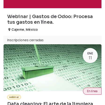
Webinar | Gastos de Odoo: Procesa
tus gastos en línea.
Cajeme
,
México
Inscripciones cerradas
ENE
11
En línea
webinar
Data cleaning: El arte de la limpieza