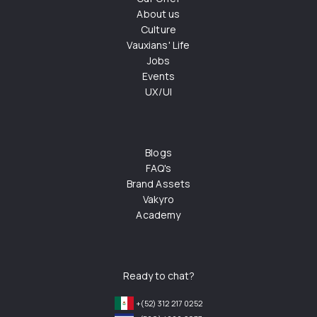
About us
Culture
Vauxians' Life
Jobs
Events
UX/UI
Blogs
FAQ's
Brand Assets
Vakyro
Academy
Ready to chat?
+(52) 312 217 0252