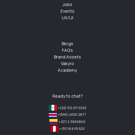
Jobs
Events
UX/UI
Blogs
FAQ's
Brand Assets
Vakyro
Academy
Ready to chat?
+(52) 312 217 0252
+(506) 4000 2677
+(57) 2 3800806
+(51) 168 05 520