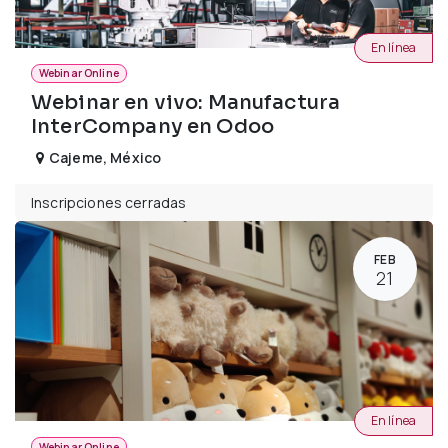
En línea
Webinar Online
Webinar en vivo: Manufactura
InterCompany en Odoo
Cajeme
,
México
Inscripciones cerradas
FEB
21
En línea
Webinar Online