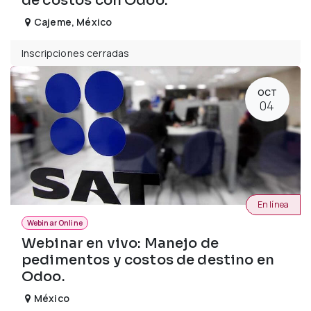
de costos con Odoo.
Cajeme
,
México
Inscripciones cerradas
OCT
04
En línea
Webinar Online
Webinar en vivo: Manejo de
pedimentos y costos de destino en
Odoo.
México