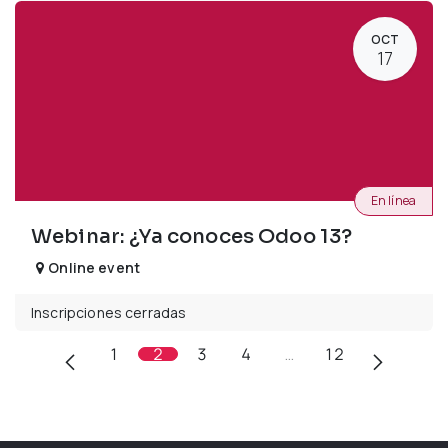
OCT
17
En línea
Webinar: ¿Ya conoces Odoo 13?
Online event
Inscripciones cerradas
1
2
3
4
…
12