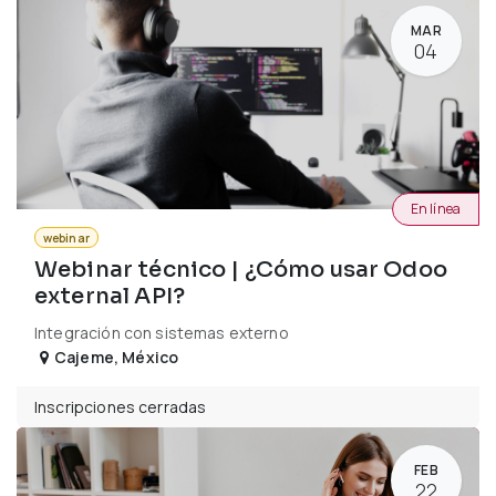
MAR
04
En línea
webinar
Webinar técnico | ¿Cómo usar Odoo
external API?
Integración con sistemas externo
Cajeme
,
México
Inscripciones cerradas
FEB
22