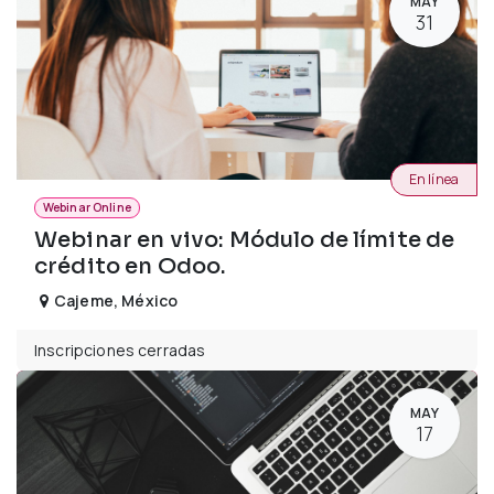
MAY
31
En línea
Webinar Online
Webinar en vivo: Módulo de límite de
crédito en Odoo.
Cajeme
,
México
Inscripciones cerradas
MAY
17