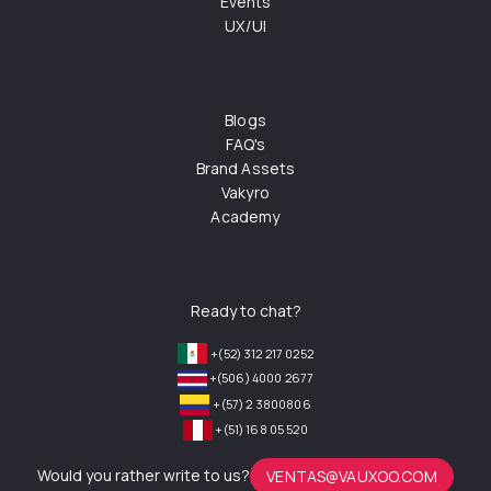
Events
UX/UI
Blogs
FAQ's
Brand Assets
Vakyro
Academy
Ready to chat?
+(52) 312 217 0252
+(506) 4000 2677
+(57) 2 3800806
+(51) 168 05 520
Would you rather write to us?
VENTAS@VAUXOO.COM