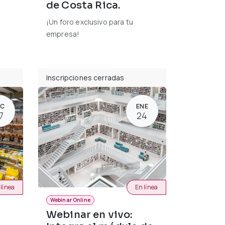
de Costa Rica.
¡Un foro exclusivo para tu
empresa!
Inscripciones cerradas
IC
ENE
7
24
 línea
En línea
Webinar Online
Webinar en vivo: