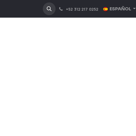
NOSOTROS
INDUSTRIAS
ESPAÑOL
+52 312 217 0252