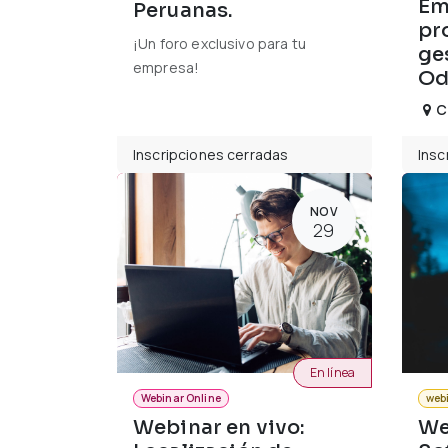
Em
Peruanas.
pr
¡Un foro exclusivo para tu
ge
empresa!
Od
C
Inscripciones cerradas
Insc
NOV
29
En línea
Webinar Online
web
Webinar en vivo:
We