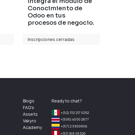
Integra el módulo de
Conocimiento de
Odoo en tus
procesos de negocio.
Inscripciones cerradas
Blogs
Ready to chat?
FAQ's
+(52) 312 217 0252
Assets
+(506) 4000 2677
Vakyro
+(57) 2 3800806
Academy
+(51) 168 05 520