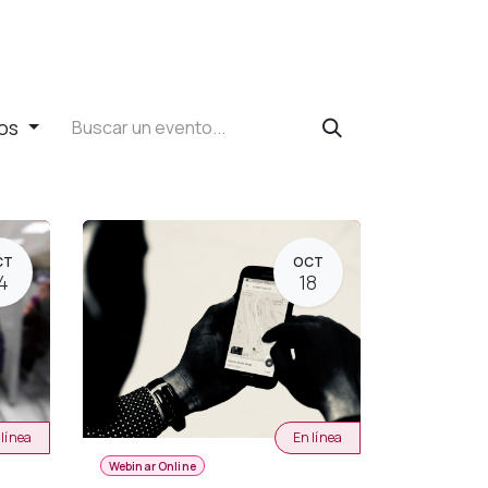
tos
CT
OCT
4
18
 línea
En línea
Webinar Online