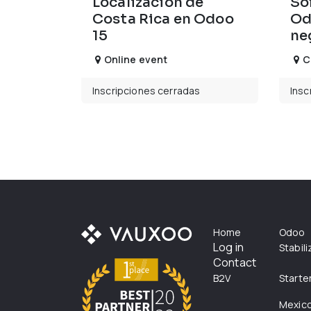
Localización de
So
Costa Rica en Odoo
Od
15
ne
Online event
C
Inscripciones cerradas
Insc
Home
Odoo
Log in
Stabil
Contact
B2V
Starte
Mexic