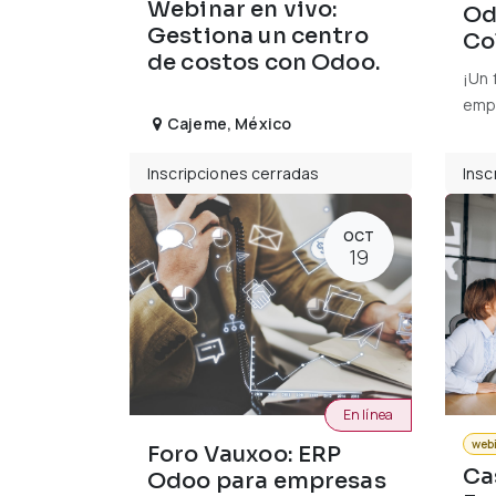
Webinar en vivo:
Od
Gestiona un centro
Co
de costos con Odoo.
¡Un 
emp
Cajeme
,
México
Inscripciones cerradas
Insc
OCT
19
En línea
web
Foro Vauxoo: ERP
Ca
Odoo para empresas