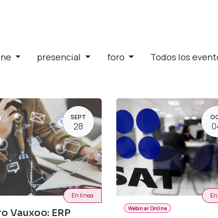
ine
presencial
foro
Todos los even
SEPT
O
28
0
En línea
En
Webinar Online
ro Vauxoo: ERP