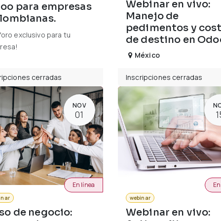
Webinar en vivo:
oo para empresas
Manejo de
lombianas.
pedimentos y cos
foro exclusivo para tu
de destino en Odo
resa!
México
ripciones cerradas
Inscripciones cerradas
NOV
N
01
1
En línea
En
inar
webinar
so de negocio:
Webinar en vivo: