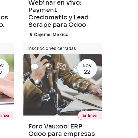
Webinar en vivo:
Payment
tos
Credomatic y Lead
o.
Scrape para Odoo
Cajeme
,
México
Inscripciones cerradas
OV
NOV
5
22
 línea
En línea
Foro Vauxoo: ERP
Odoo para empresas