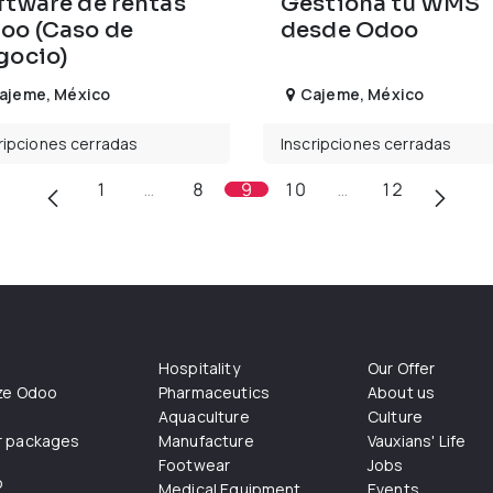
ftware de rentas
Gestiona tu WMS
oo (Caso de
desde Odoo
gocio)
ajeme
,
México
Cajeme
,
México
ripciones cerradas
Inscripciones cerradas
1
…
8
9
10
…
12
Hospitality
Our Offer
ize Odoo
Pharmaceutics
About us
Aquaculture
Culture
r packages
Manufacture
Vauxians' Life
Footwear
Jobs
o
Medical Equipment
Events