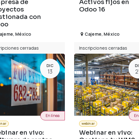
presa de
Activos fijos en
oyectos
Odoo 16
stionada con
oo
ajeme
,
México
Cajeme
,
México
ripciones cerradas
Inscripciones cerradas
DIC
D
13
2
En línea
En
inar
webinar
binar en vivo:
Webinar en vivo: