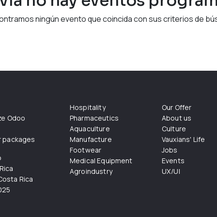
vía no hay eventos progra
ontramos ningún evento que coincida con sus criterios de bú
Hospitality
Our Offer
ize Odoo
Pharmaceutics
About us
Aquaculture
Culture
r packages
Manufacture
Vauxians' Life
Footwear
Jobs
o
Medical Equipment
Events
Rica
Agroindustry
UX/UI
osta Rica
025