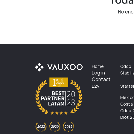
Toda
No enc
Home
Odoo
Log in
Stabil
Contact
B2V
Starte
Mexic
Costa 
Odoo C
Diot 2