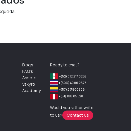
mados
squeda.
Blogs
Ready to chat?
FAQ's
+(52) 312 217 0252
Assets
+(506) 4000 2677
Vakyro
+(57) 2 3800806
Academy
+(51) 168 05 520
Would you rather write
to us?
Contact us