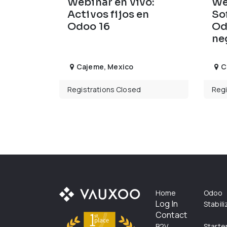
Webinar en vivo:
We
Activos fijos en
So
Odoo 16
Od
ne
Cajeme
,
Mexico
C
Registrations Closed
Regi
Home
Odoo
Log In
Stabil
Contact
B2V
Starte