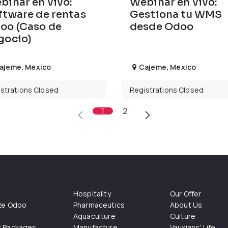
binar en vivo:
Webinar en vivo:
ftware de rentas
Gestiona tu WMS
oo (Caso de
desde Odoo
gocio)
ajeme
,
Mexico
Cajeme
,
Mexico
strations Closed
Registrations Closed
1
2
Hospitality
Our Offer
ize Odoo
Pharmaceutics
About Us
Aquaculture
Culture
r Packages
Manufacture
Vauxians' Life