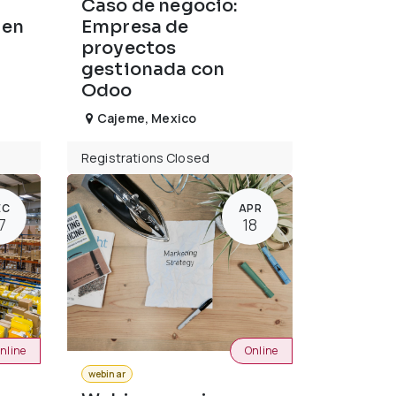
Caso de negocio:
 en
Empresa de
proyectos
gestionada con
Odoo
Cajeme
,
Mexico
Registrations Closed
EC
APR
7
18
nline
Online
webinar