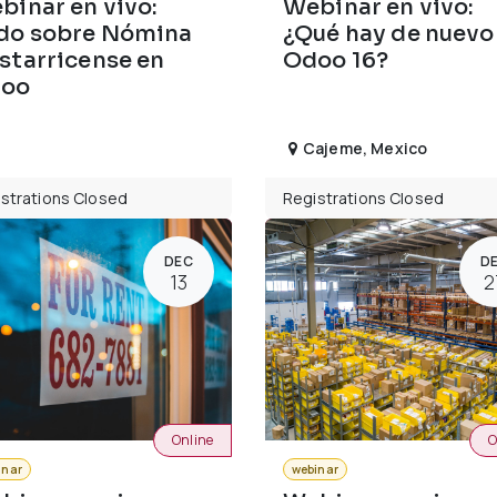
binar en vivo:
Webinar en vivo:
do sobre Nómina
¿Qué hay de nuevo
starricense en
Odoo 16?
oo
Cajeme
,
Mexico
strations Closed
Registrations Closed
DEC
D
13
2
Online
O
inar
webinar