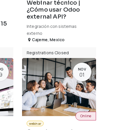
Webinar técnico |
¿Cómo usar Odoo
external API?
 15
Integración con sistemas
externo
Cajeme
,
Mexico
Registrations Closed
UG
NOV
9
01
Online
webinar