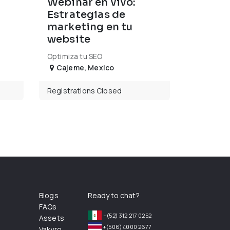
Webinar en vivo:
Estrategias de
marketing en tu
website
Optimiza tu SEO
Cajeme
,
Mexico
Registrations Closed
Blogs
Ready to chat?
FAQs
+(52) 312 217 0252
Assets
+(506) 4000 2677
Vakyro