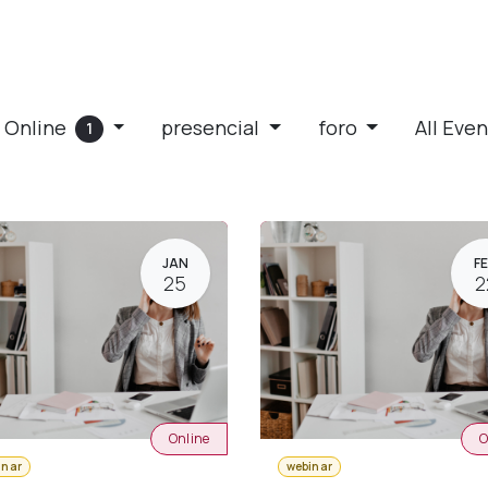
 Online
presencial
foro
All Eve
1
JAN
F
25
2
Online
O
inar
webinar