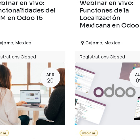
binar en vivo:
Webinar en vivo:
ncionalidades del
Funciones de la
M en Odoo 15
Localización
Mexicana en Odoo
ajeme
,
Mexico
Cajeme
,
Mexico
strations Closed
Registrations Closed
APR
A
20
0
inar
webinar