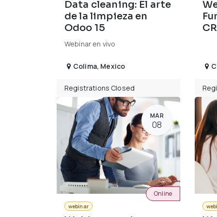
Data cleaning: El arte
We
de la limpieza en
Fu
Odoo 15
CR
Webinar en vivo
Colima
,
Mexico
C
Registrations Closed
Regi
MAR
08
Online
webinar
web