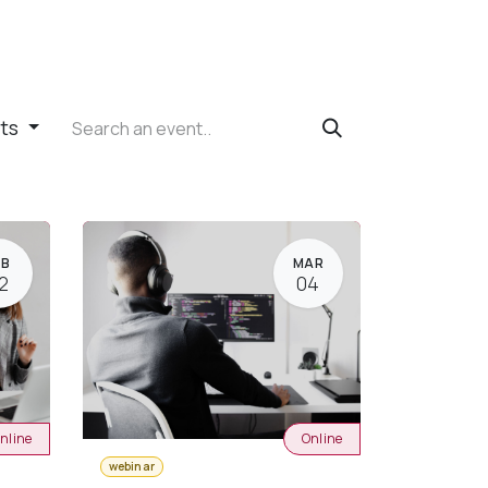
nts
EB
MAR
2
04
nline
Online
webinar