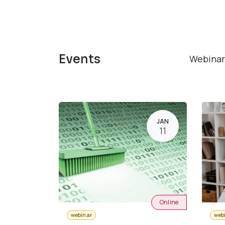
Events
Webinar
JAN
11
Online
webinar
web