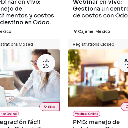
binar en vivo:
Webinar en vivo:
nejo de
Gestiona un centr
dimentos y costos
de costos con Odo
 destino en Odoo.
exico
Cajeme
,
Mexico
strations Closed
Registrations Closed
JUL
J
26
1
Online
O
inar Online
Webinar Online
tegración fácil
PMS: manejo de