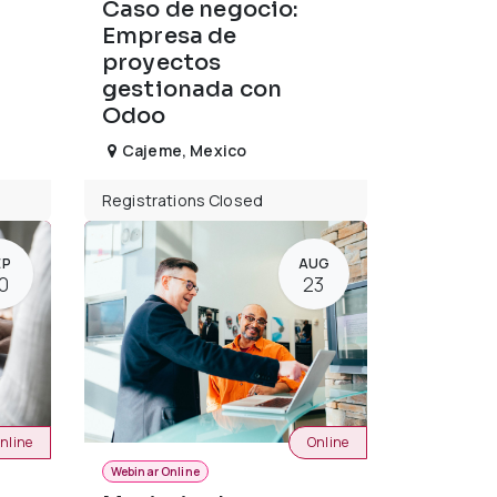
Caso de negocio:
Empresa de
proyectos
gestionada con
Odoo
Cajeme
,
Mexico
Registrations Closed
EP
AUG
0
23
nline
Online
Webinar Online