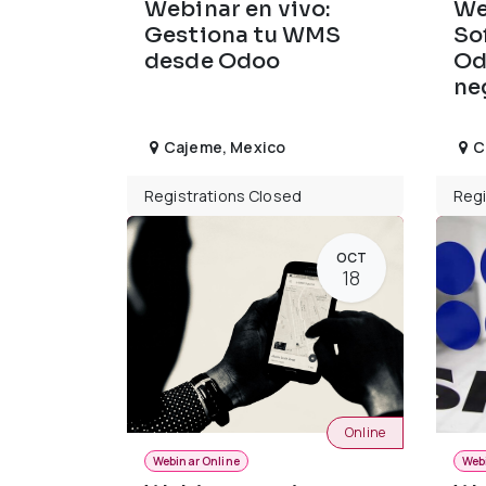
Webinar en vivo:
We
Gestiona tu WMS
So
desde Odoo
Od
ne
Cajeme
,
Mexico
C
Registrations Closed
Regi
OCT
18
Online
Webinar Online
Web