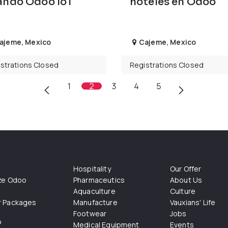
ando Odoo IoT
hoteles en Odoo
ajeme
,
Mexico
Cajeme
,
Mexico
strations Closed
Registrations Closed
1
2
3
4
5
Hospitality
Our Offer
ize Odoo
Pharmaceutics
About Us
Aquaculture
Culture
r Packages
Manufacture
Vauxians' Life
Footwear
Jobs
o
Medical Equipment
Events