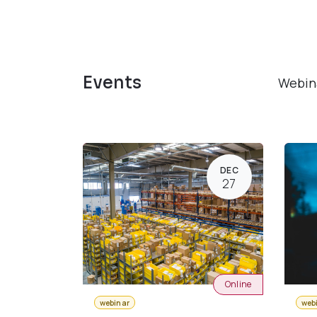
Events
Webin
DEC
27
Online
webinar
web