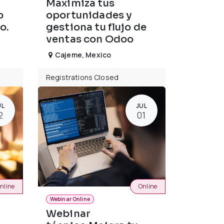
Maximiza tus
o
oportunidades y
o.
gestiona tu flujo de
ventas con Odoo
Cajeme
,
Mexico
Registrations Closed
UL
JUL
2
01
nline
Online
Webinar Online
Webinar