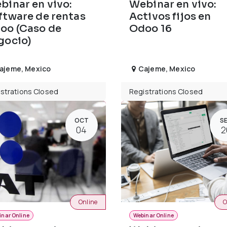
binar en vivo:
Webinar en vivo:
ftware de rentas
Activos fijos en
oo (Caso de
Odoo 16
gocio)
ajeme
,
Mexico
Cajeme
,
Mexico
strations Closed
Registrations Closed
OCT
S
04
2
Online
O
inar Online
Webinar Online