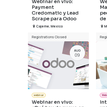
Webinar en vivo:
We
Payment
Ma
Credomatic y Lead
pe
Scrape para Odoo
de
Cajeme
,
Mexico
M
Registrations Closed
Regi
AUG
09
webinar
Web
Webinar en vivo:
In