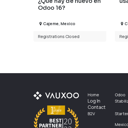
¿Qué hay de nuevo en
us
Odoo 16?
Cajeme
,
Mexico
C
Registrations Closed
Regi
Home
Odoo
Log In
Stabil
Contact
B2V
Starte
Mexic