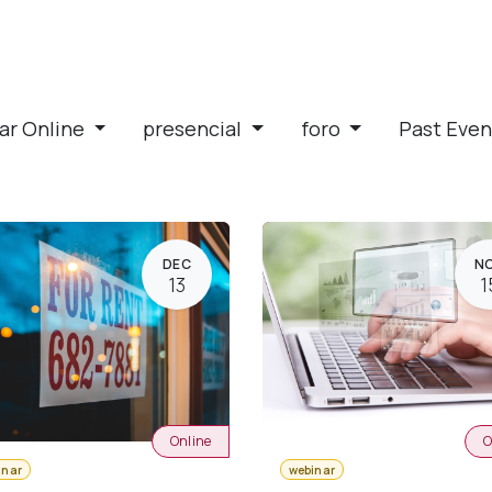
ar Online
presencial
foro
Past Eve
DEC
N
13
1
Online
O
inar
webinar