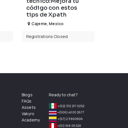
técnico:Mejora tu
código con estos
tips de Xpath
Cajeme
,
Mexico
Registrations Closed
Blogs
Ready to chat?
FAQs
+(52) 312 217 0252
Assets
+(506) 4000 2677
Vakyro
+(57) 2 3800806
Academy
+(51) 168 05 520