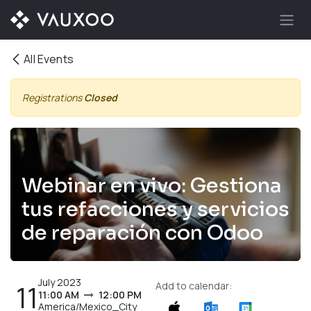
Skip to Content
All Events
Registrations
Closed
Webinar en vivo: Gestiona
tus refacciones y servicios
de reparación con Odoo
July 2023
11
Add to calendar:
11:00 AM
12:00 PM
America/Mexico_City