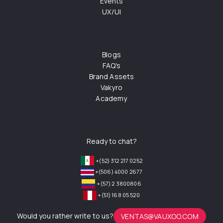
Events
UX/UI
Blogs
FAQ's
Brand Assets
Vakyro
Academy
Ready to chat?
+(52) 312 217 0252
+(506) 4000 2677
+(57) 2 3800806
+(51) 168 05 520
Would you rather write to us?
VENTAS@VAUXOO.COM