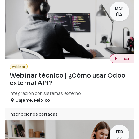
MAR
04
En línea
webinar
Webinar técnico | ¿Cómo usar Odoo
external API?
Integración con sistemas externo
Cajeme
,
México
Inscripciones cerradas
FEB
22