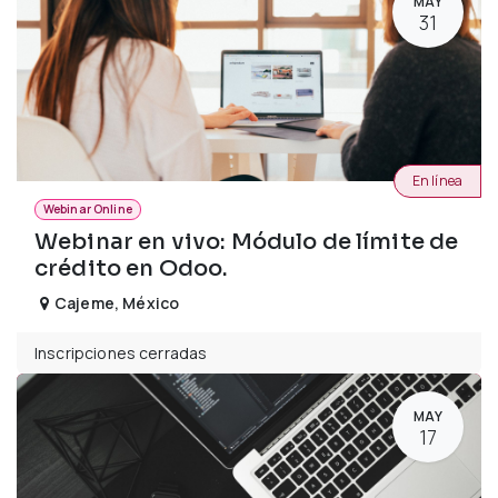
MAY
31
En línea
Webinar Online
Webinar en vivo: Módulo de límite de
crédito en Odoo.
Cajeme
,
México
Inscripciones cerradas
MAY
17