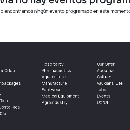
No encontramos ningún evento programado en este momento
Hospitality
Our Offer
ize Odoo
Pharmaceutics
About us
Aquaculture
Culture
r packages
Manufacture
Vauxians' Life
Footwear
Jobs
o
Medical Equipment
Events
Rica
Agroindustry
UX/UI
osta Rica
025