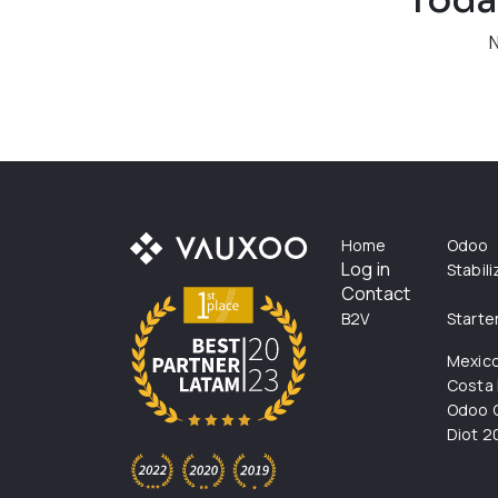
Home
Odoo
Log in
Stabil
Contact
B2V
Starte
Mexic
Costa 
Odoo C
Diot 2