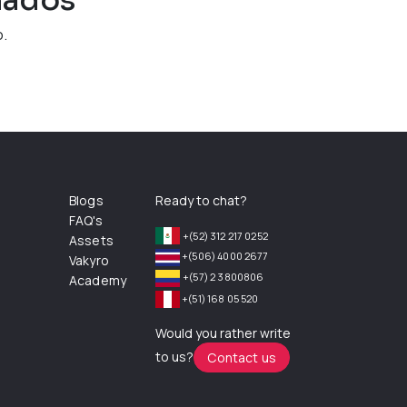
.
Blogs
Ready to chat?
FAQ's
+(52) 312 217 0252
Assets
+(506) 4000 2677
Vakyro
+(57) 2 3800806
Academy
+(51) 168 05 520
Would you rather write
to us?
Contact us