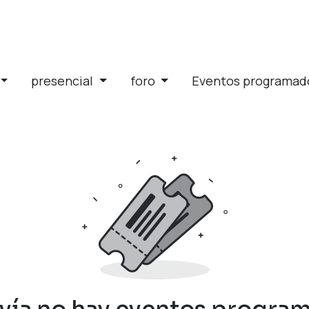
presencial
foro
Eventos programa
vía no hay eventos progra