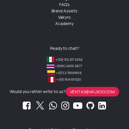
FAQ's
Brand Assets
Vakyro
Academy
Ready to chat?
+(52) 312 217 0252
+(506) 4000 2677
+(57) 2 3800806
+(51) 168 05 520
Would you rather write to us?
VENTAS@VAUXOO.COM