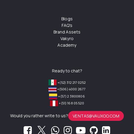
Blogs
FAQ's
Brand Assets
Vakyro
Academy
Ready to chat?
+(52) 312 217 0252
+(506) 4000 2677
+(57) 2 3800806
+(51) 168 05 520
Would you rather write to us?
VENTAS@VAUXOO.COM