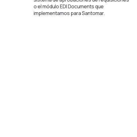
o el módulo EDI Documents que
implementamos para Santomar.
Soporte de Expertos que
Entienden tu Industria
Nuestro equipo técnico tiene experiencia
real en los desafíos de la acuacultura.
Capacitación Práctica y
Efectiva
Preparamos a tu equipo (como al de cadena
de suministro de Santomar) para que
dominen Odoo y puedan operar de forma
autónoma.
11 años como Gold Partner
de Odoo