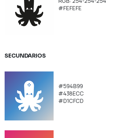
RGB: 254-254-254
#FEFEFE
SECUNDARIOS
#594B99
#438ECC
#D1CFCD