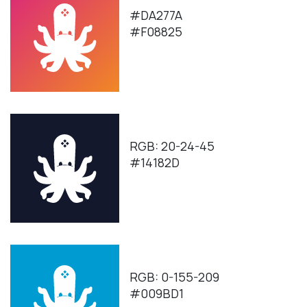
#DA277A
#F08825
RGB: 20-24-45
#14182D
RGB: 0-155-209
#009BD1