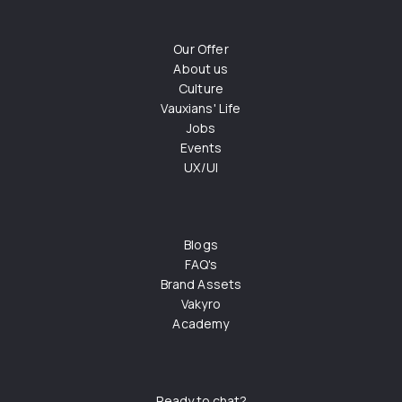
Our Offer
About us
Culture
Vauxians' Life
Jobs
Events
UX/UI
Blogs
FAQ's
Brand Assets
Vakyro
Academy
Ready to chat?