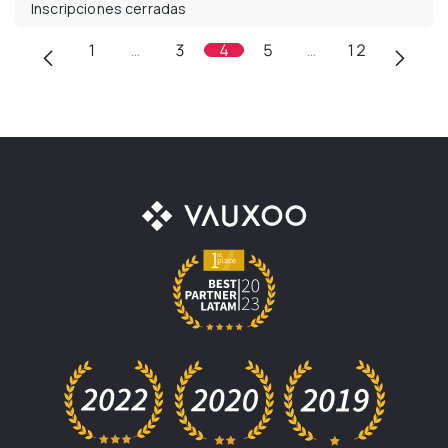
Inscripciones cerradas
1
…
3
4
5
…
12