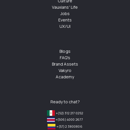
Culture
Vauxians' Life
Jobs
Events
UX/UI
Blogs
FAQ's
Brand Assets
Vakyro
Academy
Ready to chat?
+(52) 312 217 0252
+(506) 4000 2677
+(57) 2 3800806