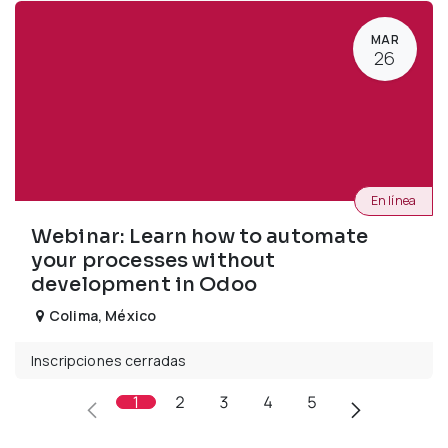
MAR
26
En línea
Webinar: Learn how to automate
your processes without
development in Odoo
Colima
,
México
Inscripciones cerradas
1
2
3
4
5