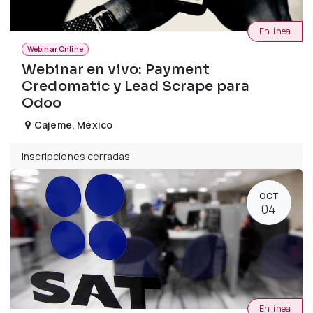
En línea
Webinar Online
Webinar en vivo: Payment
Credomatic y Lead Scrape para
Odoo
Cajeme
,
México
Inscripciones cerradas
OCT
04
En línea