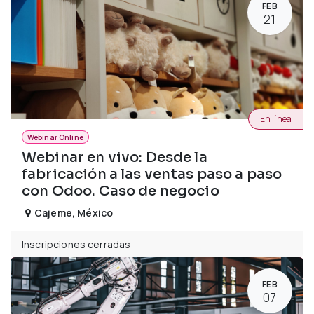
FEB
21
En línea
Webinar Online
Webinar en vivo: Desde la
fabricación a las ventas paso a paso
con Odoo. Caso de negocio
Cajeme
,
México
Inscripciones cerradas
FEB
07