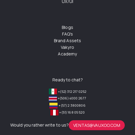
UX/UI
Blogs
FAQ's
Brand Assets
Vakyro
Academy
Ready to chat?
+(52) 312 217 0252
+(506) 4000 2677
+(57) 2 3800806
+(51) 168 05 520
Would you rather write to us?
VENTAS@VAUXOO.COM