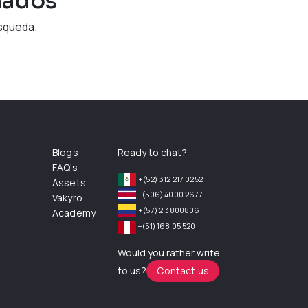
mados
squeda.
Blogs
Ready to chat?
FAQ's
+(52) 312 217 0252
Assets
+(506) 4000 2677
Vakyro
+(57) 2 3800806
Academy
+(51) 168 05 520
Would you rather write
to us?
Contact us