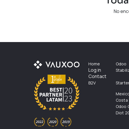
Toda
No enc
Home
Odoo
Log in
Stabil
Contact
B2V
Starte
Mexic
Costa 
Odoo C
Diot 2