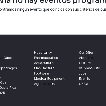
vía no hay eventos progra
ontramos ningún evento que coincida con sus criterios de bú
Hospitality
Our Offer
ize Odoo
Pharmaceutics
About us
Aquaculture
Culture
r packages
Manufacture
Vauxians' Life
Footwear
Jobs
o
Medical Equipment
Events
Rica
Agroindustry
UX/UI
osta Rica
025