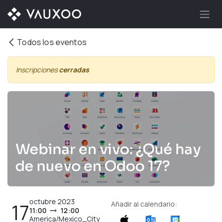
Ir al contenido
Todos los eventos
Inscripciones
cerradas
Webinar en vivo: ¿Qué hay
de nuevo en Odoo 17?
octubre 2023
17
Añadir al calendario:
11:00
12:00
America/Mexico_City