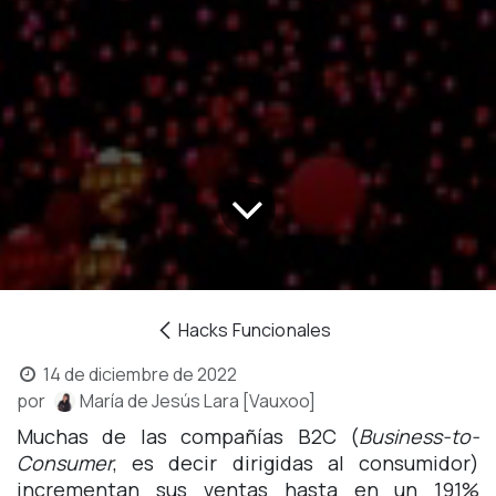
Hacks Funcionales
14 de diciembre de 2022
por
María de Jesús Lara [Vauxoo]
Muchas de las compañías B2C (
Business-to-
Consumer
, es decir dirigidas al consumidor)
incrementan sus ventas hasta en un
191%