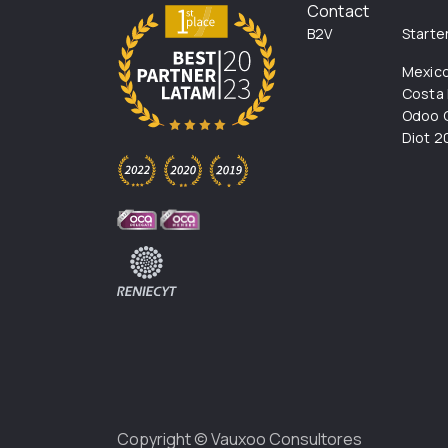
Contact
B2V
Starte
Mexic
Costa 
Odoo C
Diot 2
Copyright ©
Vauxoo Consultores