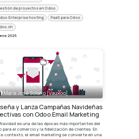
estión de proyectos en Odoo
doo Enterprise hosting
PaaS para Odoo
doo.sh
 ene 2025
María José Solano [Vauxoo]
iseña y Lanza Campañas Navideñas
fectivas con Odoo Email Marketing
 Navidad es una de las épocas más importantes del
 para el comercio y la fidelización de clientes. En
te contexto, el email marketing se convierte en una