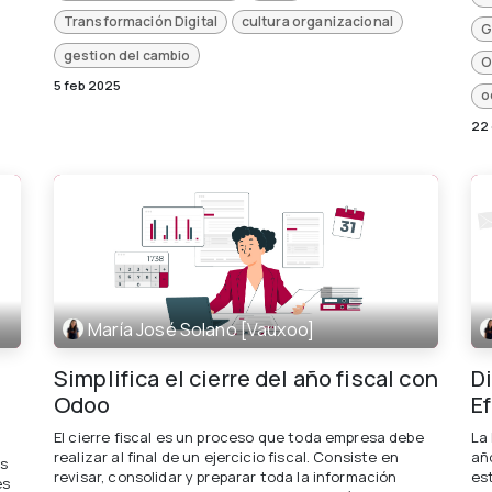
Transformación Digital
cultura organizacional
G
gestion del cambio
O
5 feb 2025
o
22
María José Solano [Vauxoo]
Simplifica el cierre del año fiscal con
D
Odoo
E
El cierre fiscal es un proceso que toda empresa debe
La
realizar al final de un ejercicio fiscal. Consiste en
año
as
revisar, consolidar y preparar toda la información
es
es