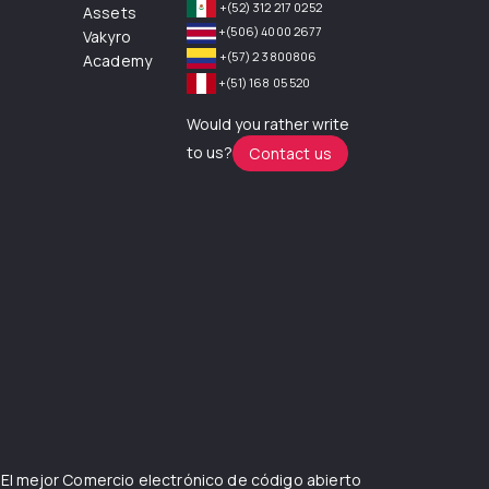
+(52) 312 217 0252
Assets
+(506) 4000 2677
Vakyro
+(57) 2 3800806
Academy
+(51) 168 05 520
Would you rather write
to us?
Contact us
 El mejor
Comercio electrónico de código abierto