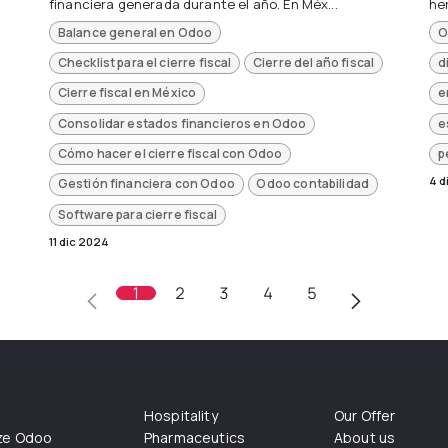
financiera generada durante el año. En Méx...
he
Balance general en Odoo
O
Checklist para el cierre fiscal
Cierre del año fiscal
d
Cierre fiscal en México
e
Consolidar estados financieros en Odoo
e
Cómo hacer el cierre fiscal con Odoo
p
4 d
Gestión financiera con Odoo
Odoo contabilidad
Software para cierre fiscal
11 dic 2024
1
2
3
4
5
Hospitality
Our Offer
ize Odoo
Pharmaceutics
About us