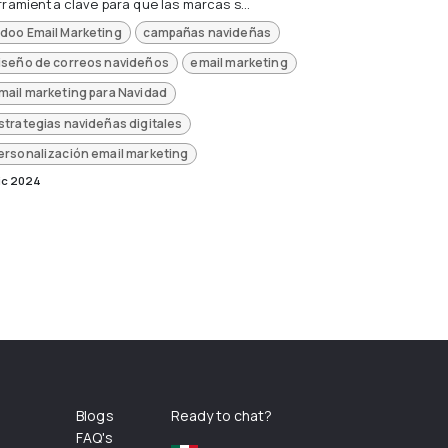
rramienta clave para que las marcas s...
doo Email Marketing
campañas navideñas
iseño de correos navideños
email marketing
mail marketing para Navidad
strategias navideñas digitales
ersonalización email marketing
ic 2024
Blogs
Ready to chat?
FAQ's