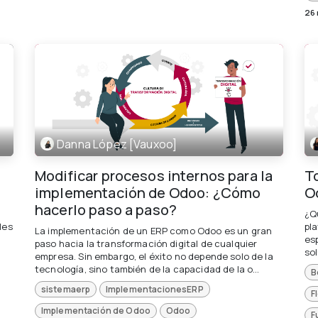
26
Danna López [Vauxoo]
Modificar procesos internos para la
T
implementación de Odoo: ¿Cómo
O
hacerlo paso a paso?
¿Q
les
pl
La implementación de un ERP como Odoo es un gran
es
paso hacia la transformación digital de cualquier
sol
empresa. Sin embargo, el éxito no depende solo de la
tecnología, sino también de la capacidad de la o...
B
sistemaerp
ImplementacionesERP
F
Implementación de Odoo
Odoo
F