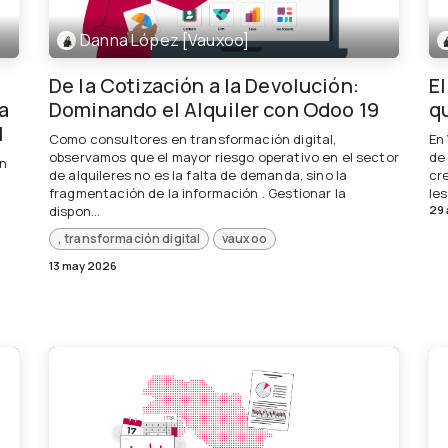
Danna López [Vauxoo]
De la Cotización a la Devolución:
E
a
Dominando el Alquiler con Odoo 19
q
l
Como consultores en transformación digital,
En
observamos que el mayor riesgo operativo en el sector
de
en
de alquileres no es la falta de demanda, sino la
cre
fragmentación de la información . Gestionar la
les
dispon...
29 
, transformación digital
vauxoo
13 may 2026