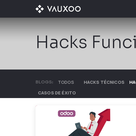
Ir al contenido
¿QUÉ OFRECEMOS?
Hacks Func
BLOGS:
TODOS
HACKS TÉCNICOS
HA
CASOS DE ÉXITO