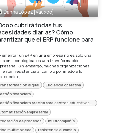
Danna López [Vauxoo]
Odoo cubrirá todas tus
ecesidades diarias? Cómo
arantizar que el ERP funcione para
plementar un ERP en una empresa no es solo una
cisión tecnológica, es una transformación
presarial. Sin embargo, muchas organizaciones
frentan resistencia al cambio por miedo a lo
sconocido,...
 transformación digital
Eficiencia operativa
estión financiera
Gestión financiera precisa para centros educativos con Odoo ERP
utomatización empresarial
ntegración de procesos
multicompañía
doo multimoneda
resistencia al cambio