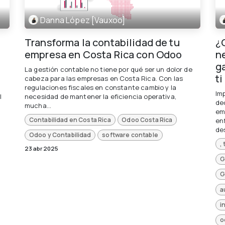
Danna López [Vauxoo]
Transforma la contabilidad de tu
¿
empresa en Costa Rica con Odoo
n
g
La gestión contable no tiene por qué ser un dolor de
ti
cabeza para las empresas en Costa Rica. Con las
regulaciones fiscales en constante cambio y la
Im
l
necesidad de mantener la eficiencia operativa,
de
mucha...
em
Contabilidad en Costa Rica
Odoo Costa Rica
en
de
Odoo y Contabilidad
software contable
,
23 abr 2025
G
a
i
o