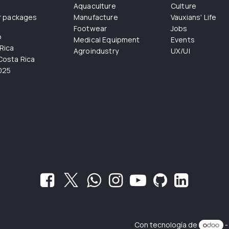
Aquaculture
Culture
r packages
Manufacture
Vauxians' Life
Footwear
Jobs
o
Medical Equipment
Events
Rica
Agroindustry
UX/UI
osta Rica
025
Con tecnología de
-