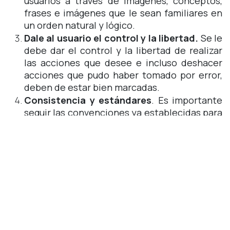
usuarios a través de imágenes, conceptos,
frases e imágenes que le sean familiares en
un orden natural y lógico.
Dale al usuario el control y la libertad.
Se le
debe dar el control y la libertad de realizar
las acciones que desee e incluso deshacer
acciones que pudo haber tomado por error,
deben de estar bien marcadas.
Consistencia y estándares
. Es importante
seguir las convenciones ya establecidas para
ciertos iconos y colores. El usuario no debe
de preguntarse si acciones o situaciones
significan en realidad la misma cosa.
Prevención de errores.
Prevenir cualquier
error que pueda cometer el usuario, anticipar
cualquier posible error es fundamental para
que el pueda corregirlo en ese mismo
momento.
Reconocer antes que recordar.
Mantener