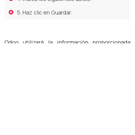
5. Haz clic en Guardar.
Odoo utilizará la información proporcionada
para generar un programa maestro de
producción. Este programa indicará la cantidad
de producto que debes producir en cada período
para satisfacer la demanda de tus clientes.
Aquí hay algunos consejos adicionales para
utilizar el módulo de planificación de la
producción:
Actualiza el programa
maestro de
producción con regularidad
para reflejar los
cambios
en la demanda de los clientes. Esto
ayudará a garantizar que tu producción se