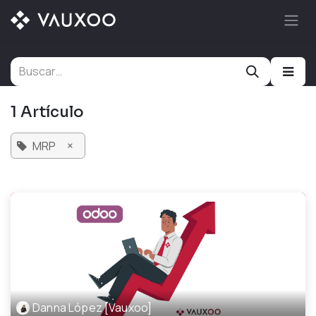
Ir al contenido
1 Artículo
×
MRP
Danna López [Vauxoo]