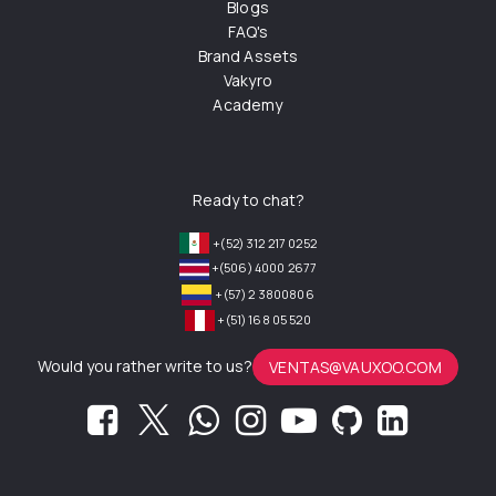
Blogs
FAQ's
Brand Assets
Vakyro
Academy
Ready to chat?
+(52) 312 217 0252
+(506) 4000 2677
+(57) 2 3800806
+(51) 168 05 520
Would you rather write to us?
VENTAS@VAUXOO.COM