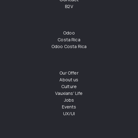
B2V
Odoo
Costa Rica
Odoo Costa Rica
Our Offer
About us
Culture
Vauxians' Life
Jobs
Events
UX/UI