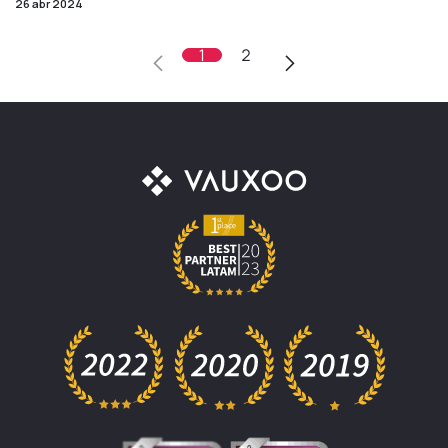
26 abr 2024
1
2