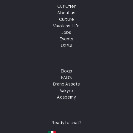
Our Offer
About us
Culture
Vauxians' Life
Jobs
Events
UX/UI
Blogs
FAQ's
Brand Assets
Vakyro
Academy
Ready to chat?