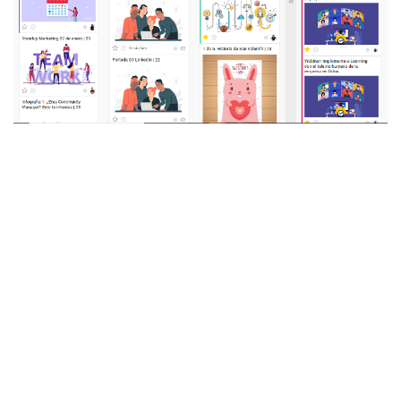
¿Cuál es tu herramienta
Odoo 16
favorita de
para
trabajar?
El módulo de
Proyectos
, lo utilizo todos los días.
Como la labor de CM se trabaja en coordinación
con el resto del equipo de marketing como
diseñadores, creadores de contenido,
animadores, editores de video y por supuesto, la
dirección de marketing, con el método kanban
puedo mantener un orden en el proceso en que