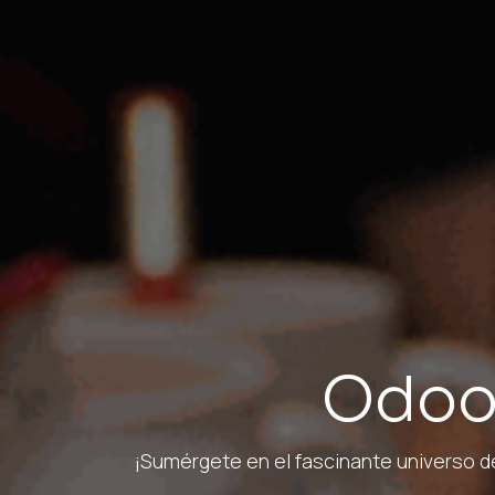
Odoo
¡Sumérgete en el fascinante universo 