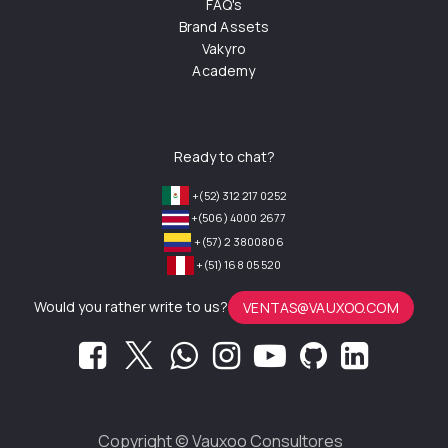
FAQ's
Brand Assets
Vakyro
Academy
Ready to chat?
+(52) 312 217 0252
+(506) 4000 2677
+(57) 2 3800806
+(51) 168 05 520
Would you rather write to us?
VENTAS@VAUXOO.COM
Copyright ©
Vauxoo Consultores