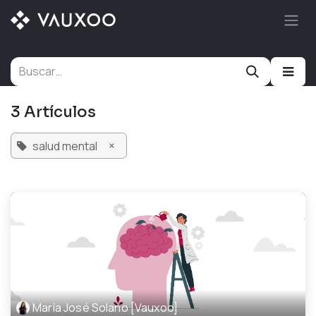
Ir al contenido
3 Artículos
×
salud mental
María José Solano [Vauxoo]