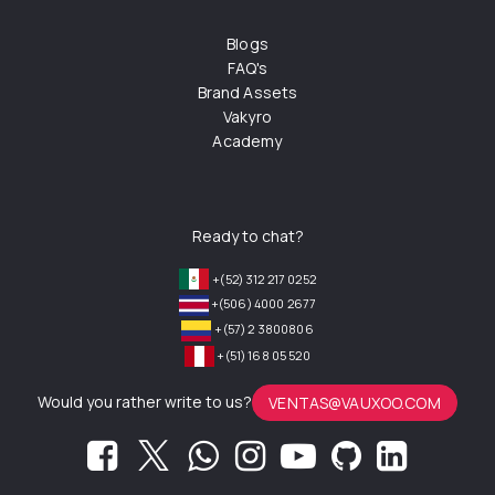
Blogs
FAQ's
Brand Assets
Vakyro
Academy
Ready to chat?
+(52) 312 217 0252
+(506) 4000 2677
+(57) 2 3800806
+(51) 168 05 520
Would you rather write to us?
VENTAS@VAUXOO.COM