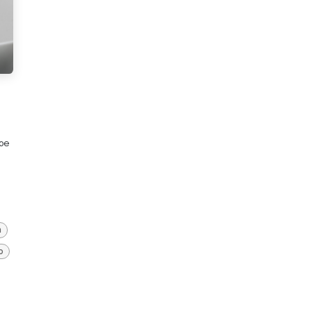
be
a
o