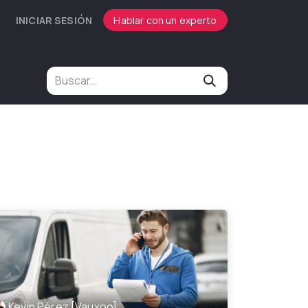
INICIAR SESIÓN
Hablar con un experto
Kevin Pérez [Vauxoo]