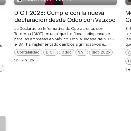
DIOT 2025: Cumple con la nueva
M
declaración desde Odoo con Vauxoo
C
La Declaración Informativa de Operaciones con
El
Terceros (DIOT) es un requisito fiscal indispensable
sie
para las empresas en México. Con la llegada del 2025,
la
t
el SAT ha implementado cambios significativos e...
qu
ué
Contabilidad
DIOT
Odoo
SAT
diot-2025
A
12 mar 2025
C
5 