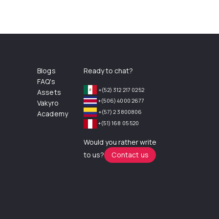
Blogs
Ready to chat?
FAQ's
+(52) 312 217 0252
Assets
+(506) 4000 2677
Vakyro
+(57) 2 3800806
Academy
+(51) 168 05 520
Would you rather write
to us?
Contact us