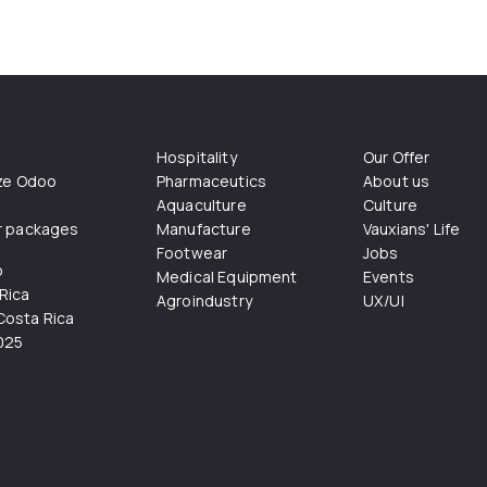
Hospitality
Our Offer
ize Odoo
Pharmaceutics
About us
Aquaculture
Culture
r packages
Manufacture
Vauxians' Life
Footwear
Jobs
o
Medical Equipment
Events
Rica
Agroindustry
UX/UI
osta Rica
025