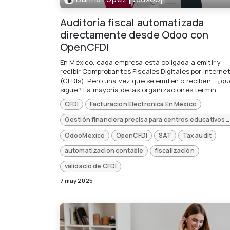
Auditoría fiscal automatizada
directamente desde Odoo con
OpenCFDI
En México, cada empresa está obligada a emitir y
recibir Comprobantes Fiscales Digitales por Interne
(CFDIs). Pero una vez que se emiten o reciben… ¿q
sigue? La mayoría de las organizaciones termin...
CFDI
Facturacion Electronica En Mexico
Gestión financiera precisa para centros educativos con Odoo ERP
OdooMexico
OpenCFDI
SAT
Tax audit
automatizacion contable
fiscalización
validació de CFDI
7 may 2025