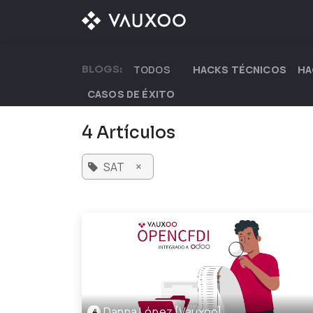
Ir al contenido
¿QUÉ OFRECEMOS?
BLOGS:
TODOS
HACKS TÉCNICOS
HA
CASOS DE ÉXITO
4 Artículos
×
SAT
Danna López [Vauxoo]