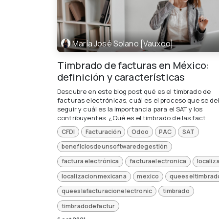
María José Solano [Vauxoo]
Timbrado de facturas en México:
definición y características
Descubre en este blog post qué es el timbrado de
facturas electrónicas, cuál es el proceso que se de
seguir y cuál es la importancia para el SAT y los
contribuyentes. ¿Qué es el timbrado de las fact...
CFDI
Facturación
Odoo
PAC
SAT
beneficiosdeunsoftwaredegestión
factura electrónica
facturaelectronica
localiz
localizacionmexicana
mexico
queeseltimbrad
queeslafacturacionelectronic
timbrado
timbradodefactur