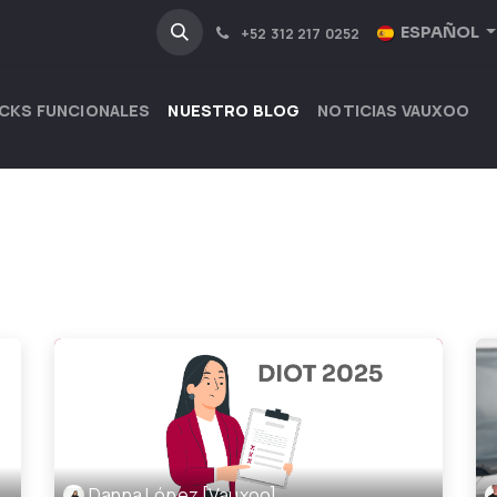
NOSOTROS
INDUSTRIAS
ESPAÑOL
+52 312 217 0252
CKS FUNCIONALES
NUESTRO BLOG
NOTICIAS VAUXOO
Danna López [Vauxoo]