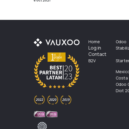
6 oct 2021
Home
Odoo
Log in
Stabil
Contact
B2V
Starte
Mexic
Costa 
Odoo C
Diot 2