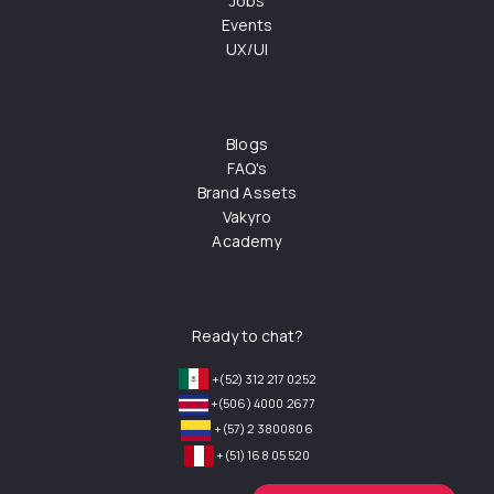
Jobs
Events
UX/UI
Blogs
FAQ's
Brand Assets
Vakyro
Academy
Ready to chat?
+(52) 312 217 0252
+(506) 4000 2677
+(57) 2 3800806
+(51) 168 05 520