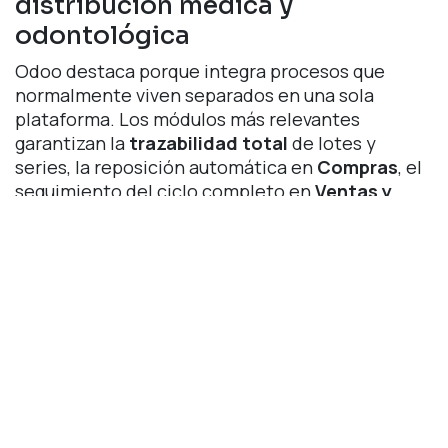
distribución médica y
odontológica
Odoo destaca porque integra procesos que
normalmente viven separados en una sola
plataforma. Los módulos más relevantes
garantizan la
trazabilidad total
de lotes y
series, la reposición automática en
Compras
, el
seguimiento del ciclo completo en
Ventas y
CRM
, y estados financieros en tiempo real en
Contabilidad
.
Ejemplo de flujo operativo
optimizado:
Cliente solicita materiales
odontológicos y el
CRM
registra la
oportunidad.
Ventas
genera cotización y el cliente