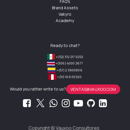
FAQ's
Brand Assets
Vakyro
Academy
Ready to chat?
+(52) 312 217 0252
+(506) 4000 2677
+(57) 2 3800806
+(51) 168 05 520
Would you rather write to us?
VENTAS@VAUXOO.COM
Copyright ©
Vauxoo Consultores