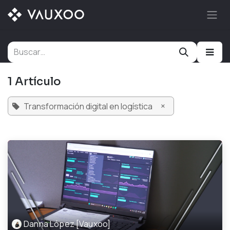
Ir al contenido
1 Artículo
×
Transformación digital en logística
Danna López [Vauxoo]