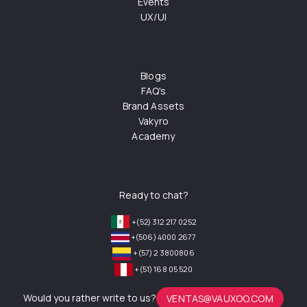
Events
UX/UI
Blogs
FAQ's
Brand Assets
Vakyro
Academy
Ready to chat?
+(52) 312 217 0252
+(506) 4000 2677
+(57) 2 3800806
+(51) 168 05 520
Would you rather write to us?
VENTAS@VAUXOO.COM