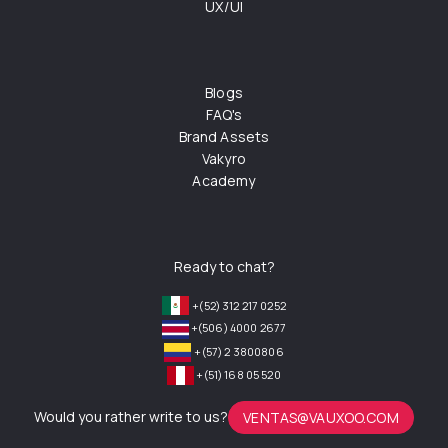
UX/UI
Blogs
FAQ's
Brand Assets
Vakyro
Academy
Ready to chat?
+(52) 312 217 0252
+(506) 4000 2677
+(57) 2 3800806
+(51) 168 05 520
Would you rather write to us?
VENTAS@VAUXOO.COM