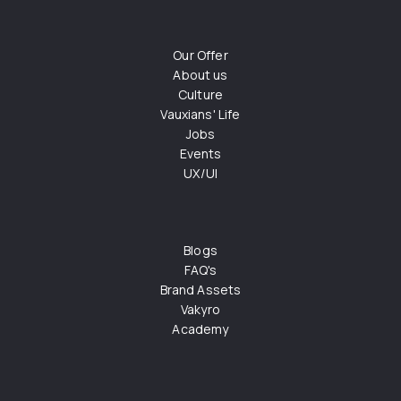
Our Offer
About us
Culture
Vauxians' Life
Jobs
Events
UX/UI
Blogs
FAQ's
Brand Assets
Vakyro
Academy