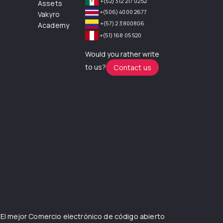
+(52) 312 217 0252
Assets
+(506) 4000 2677
Vakyro
+(57) 2 3800806
Academy
+(51) 168 05 520
Would you rather write
to us?
Contact us
 El mejor
Comercio electrónico de código abierto