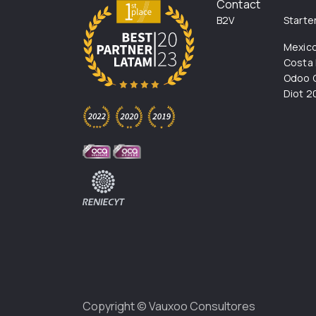
Contact
B2V
Starte
Mexic
Costa 
Odoo C
Diot 2
Copyright ©
Vauxoo Consultores