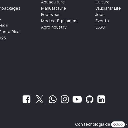
Aquaculture
Culture
r packages
Manufacture
Vauxians' Life
Footwear
Jobs
o
Medical Equipment
Events
Rica
Agroindustry
UX/UI
osta Rica
025
Con tecnología de
-