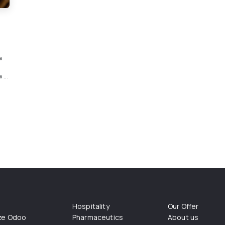
a
...
Hospitality
Our Offer
ize Odoo
Pharmaceutics
About us