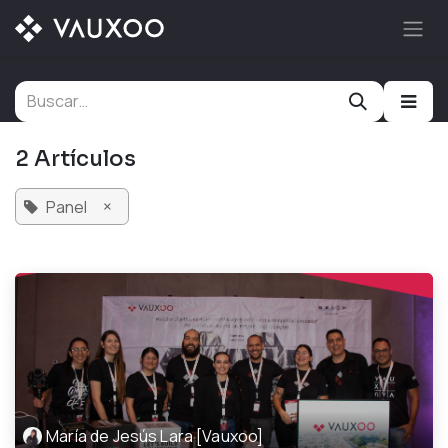
Ir al contenido
2 Artículos
×
Panel
María de Jesús Lara [Vauxoo]