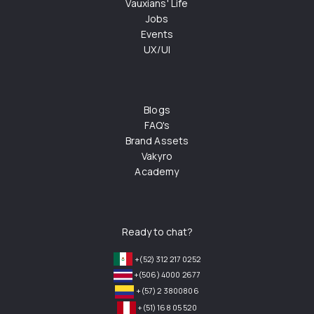
Vauxians' Life
Jobs
Events
UX/UI
Blogs
FAQ's
Brand Assets
Vakyro
Academy
Ready to chat?
+(52) 312 217 0252
+(506) 4000 2677
+(57) 2 3800806
+(51) 168 05 520