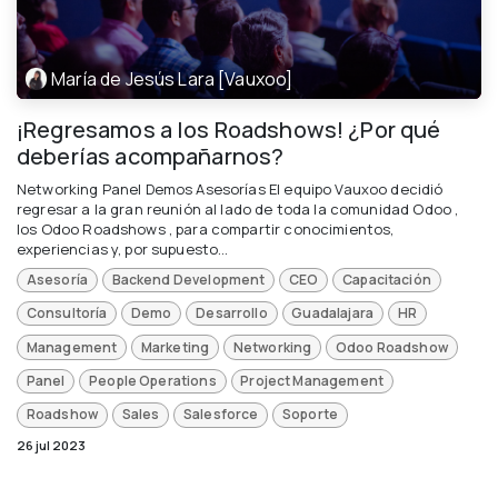
María de Jesús Lara [Vauxoo]
¡Regresamos a los Roadshows! ¿Por qué
deberías acompañarnos?
Networking Panel Demos Asesorías El equipo Vauxoo decidió
regresar a la gran reunión al lado de toda la comunidad Odoo ,
los Odoo Roadshows , para compartir conocimientos,
experiencias y, por supuesto...
Asesoría
Backend Development
CEO
Capacitación
Consultoría
Demo
Desarrollo
Guadalajara
HR
Management
Marketing
Networking
Odoo Roadshow
Panel
People Operations
Project Management
Roadshow
Sales
Salesforce
Soporte
26 jul 2023